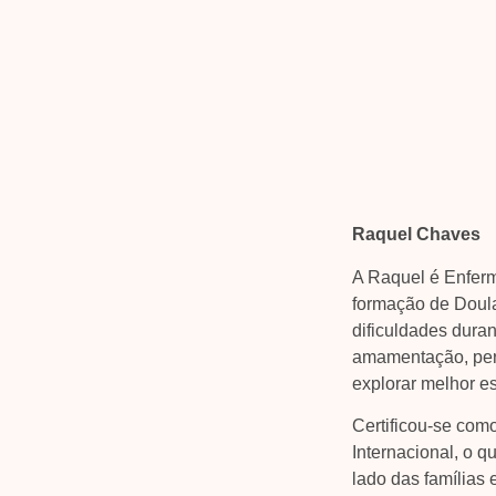
Raquel Chaves
A Raquel é Enferm
formação de Doul
dificuldades dura
amamentação, per
explorar melhor e
Certificou-se com
Internacional, o q
lado das famílias 