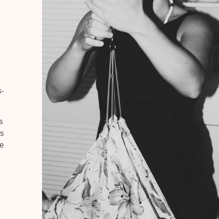
s-
s
as
 e