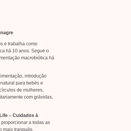
inagre
os e trabalha como
ica há 10 anos. Segue o
limentação macrobiótica há
limentação, introdução
 natural para bebés e
 círculos de mulheres,
itariamente com grávidas,
 Life – Cuidados à
 proporcionar a todas as
 mais tranquilo,