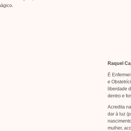
ágico.
Raquel Ca
É Enfermei
e Obstetríc
liberdade 
dentro e fo
Acredita n
dar à luz (
nasciment
mulher, ac