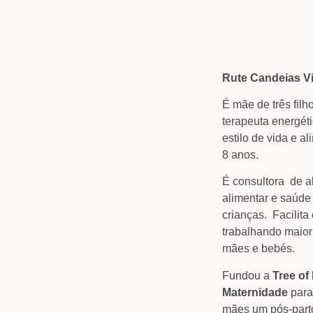
Rute Candeias V
É mãe de três filh
terapeuta energét
estilo de vida e a
8 anos.
É consultora de a
alimentar e saúde
crianças. Facilita
trabalhando maior
mães e bebés.
Fundou a
Tree of
Maternidade
para
mães um pós-parto