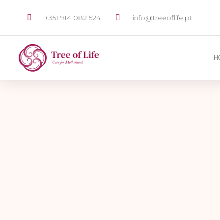
+351 914 082 524
info@treeoflife.pt
H