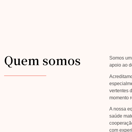
Quem somos
Somos uma 
apoio ao do
Acreditamo
especialme
vertentes 
momento re
A nossa eq
saúde mate
cooperação
com experi