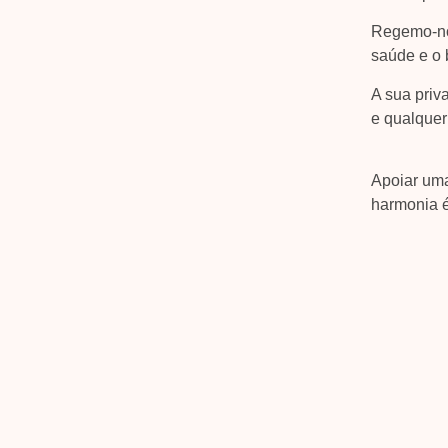
Regemo-nos
saúde e o 
A sua priv
e qualquer
Apoiar uma
harmonia é