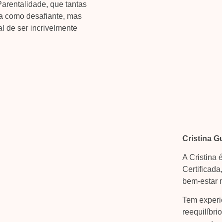
arentalidade, que tantas
a como desafiante, mas
l de ser incrivelmente
Cristina G
A Cristina
Certificada
bem-estar 
Tem experi
reequilíbri