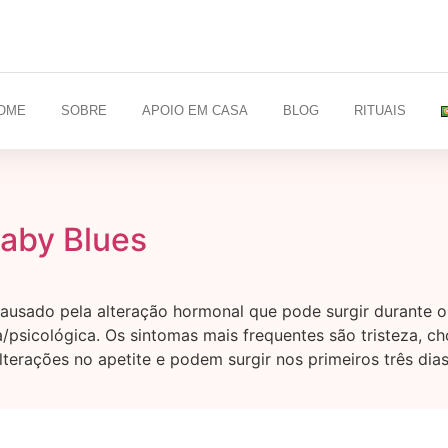
OME
SOBRE
APOIO EM CASA
BLOG
RITUAIS
Baby Blues
causado pela alteração hormonal que pode surgir durante o
psicológica. Os sintomas mais frequentes são tristeza, chor
lterações no apetite e podem surgir nos primeiros três di