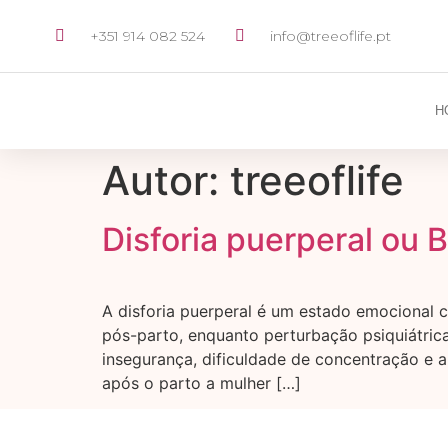
+351 914 082 524
info@treeoflife.pt
H
Autor:
treeoflife
Disforia puerperal ou 
A disforia puerperal é um estado emocional 
pós-parto, enquanto perturbação psiquiátrica/
insegurança, dificuldade de concentração e a
após o parto a mulher […]