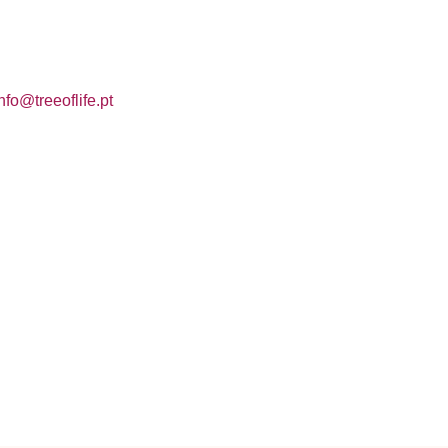
nfo@treeoflife.pt