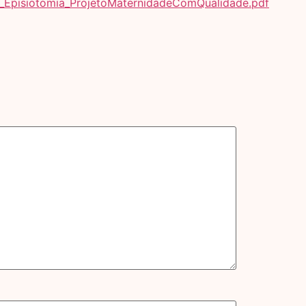
_Episiotomia_ProjetoMaternidadeComQualidade.pdf