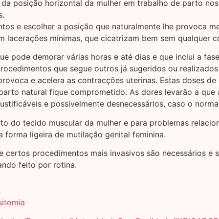
 da posição horizontal da mulher em trabalho de parto nos
s.
ntos e escolher a posição que naturalmente lhe provoca me
om lacerações mínimas, que cicatrizam bem sem qualquer 
ue pode demorar várias horas e até dias e que inclui a fase
 procedimentos que segue outros já sugeridos ou realizad
provoca e acelera as contracções uterinas. Estas doses d
parto natural fique comprometido. As dores levarão a que 
ustificáveis e possivelmente desnecessários, caso o norma
to do tecido muscular da mulher e para problemas relacion
a forma ligeira de mutilação genital feminina.
 certos procedimentos mais invasivos são necessários e s
do feito por rotina.
sitomia