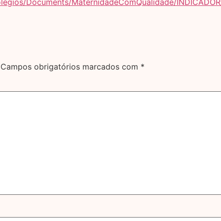
colegios/Documents/MaternidadeComQualidade/INDICADOR
Campos obrigatórios marcados com
*