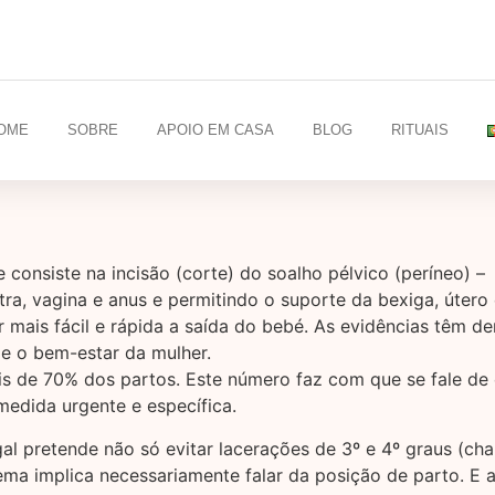
OME
SOBRE
APOIO EM CASA
BLOG
RITUAIS
consiste na incisão (corte) do soalho pélvico (períneo) –
ra, vagina e anus e permitindo o suporte da bexiga, útero
r mais fácil e rápida a saída do bebé. As evidências têm
 e o bem-estar da mulher.
s de 70% dos partos. Este número faz com que se fale de e
medida urgente e específica.
l pretende não só evitar lacerações de 3º e 4º graus (ch
ema implica necessariamente falar da posição de parto. E 