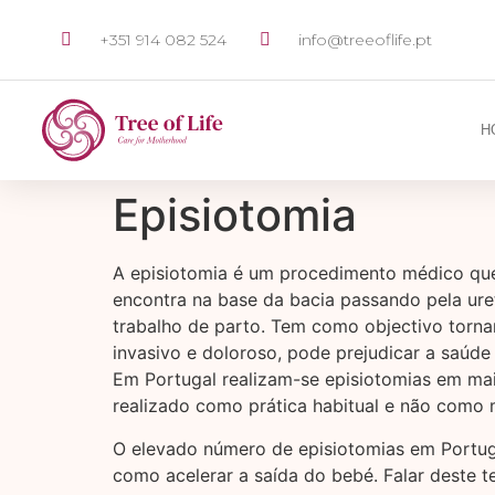
+351 914 082 524
info@treeoflife.pt
H
Episiotomia
A episiotomia é um procedimento médico que 
encontra na base da bacia passando pela uret
trabalho de parto. Tem como objectivo torna
invasivo e doloroso, pode prejudicar a saúde
Em Portugal realizam-se episiotomias em mai
realizado como prática habitual e não como 
O elevado número de episiotomias em Portuga
como acelerar a saída do bebé. Falar deste t